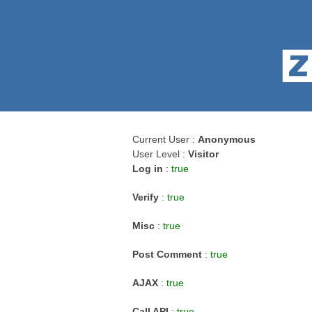
Current User :
Anonymous
User Level :
Visitor
Log in
:
true
Verify
:
true
Misc
:
true
Post Comment
:
true
AJAX
:
true
Call API
:
true